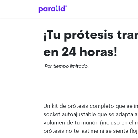
Ir al contenido
Inicio
Tienda
Ayuda
C
¡Tu prótesis tra
en
24 horas
!
Por tiempo limitado.
Un kit de prótesis completo que se i
socket autoajustable que se adapta a
volumen de tu muñón (incluso en el m
prótesis no te lastime ni se sienta flo