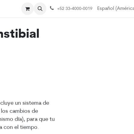
ita
Contáctanos
Quiénes somos
Preguntas Frecuente
Español (América
+52 33-4000-0019
nstibial
ncluye un sistema de
 los cambios de
ismo día), para que tu
ja con el tiempo.