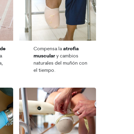
 de
Compensa la
atrofia
a
muscular
y cambios
a,
naturales del muñón con
.
el tiempo.