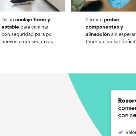
Da un
anclaje firme y
Permite
probar
estable
para caminar
componentes y
con seguridad para px
alineación
sin esperar
nuevos o consecutivos.
tener un socket definit
Reser
comien
con se
Valor