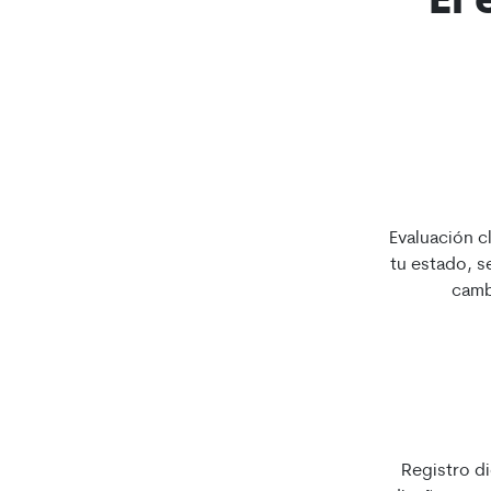
El
Evaluación c
tu estado, s
camb
Registro di