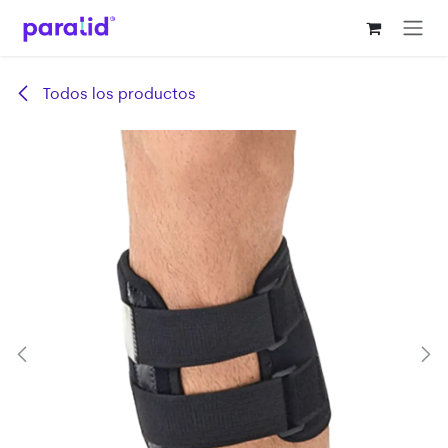
Ir al contenido
Todos los productos